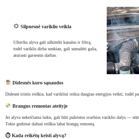
Silpnesnė variklio veikla
Užteršta alyva gali užkimšti kanalus ir filtrą,
todėl variklis dirba sunkiau, gali sumažėti galia,
atsirasti garsesnis darbas.
Didesnės kuro sąnaudos
Didesnė trintis reiškia, kad varikliui reikia daugiau energijos veikti, todėl p
Brangus remontas ateityje
Jei alyva nekeičiama laiku, gali būti pažeistos svarbios variklio dalys — stū
Tokie gedimai dažnai reiškia labai brangų remontą.
⏱ Kada reikėtų keisti alyvą?