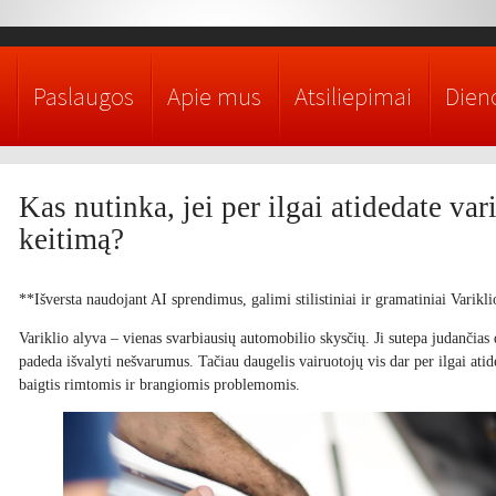
Paslaugos
Apie mus
Atsiliepimai
Dieno
Kas nutinka, jei per ilgai atidedate var
keitimą?
**Išversta naudojant AI sprendimus, galimi stilistiniai ir gramatiniai Varikli
Variklio alyva – vienas svarbiausių automobilio skysčių. Ji sutepa judančias da
padeda išvalyti nešvarumus. Tačiau daugelis vairuotojų vis dar per ilgai atid
baigtis rimtomis ir brangiomis problemomis.