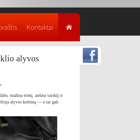
raštis
Kontaktai
iklio alyvos
o
lis, mažina trintį, aušina variklį ir
ėlioja alyvos keitimą — o tai gali