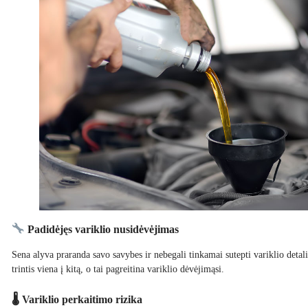
Padidėjęs variklio nusidėvėjimas
Sena alyva praranda savo savybes ir nebegali tinkamai sutepti variklio detal
trintis viena į kitą, o tai pagreitina variklio dėvėjimąsi.
🌡 Variklio perkaitimo rizika