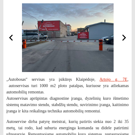
„Autobosas“ servisas yra įsikūręs Klaipėdoje,
Artojo g. 7E
,
autoservisas turi 1000 m2 ploto patalpas, kuriuose yra atliekamas
automobilių remontas.
Autoservisas aprūpintas diagnostine įranga, dyzelinių kuro išmetimo
sistemų matavimo stendu, stabdžių stendu, suvirinimo įranga, kaitinimo
įranga ir kita reikalinga technika automobilių remontui.
Autoservise dirba patyrę meistrai, kurių patirtis siekia nuo 2 iki 35
metų, tai rodo, kad suburta energinga komanda su didele patirtimi
užnugaryje. Remontuojame automobilių kuro sistemas, restauruojame