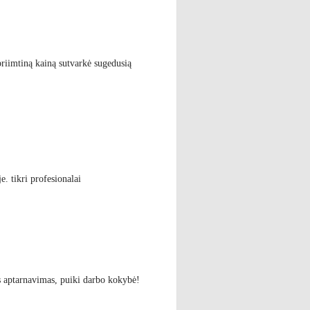
priimtiną kainą sutvarkė sugedusią
e. tikri profesionalai
s aptarnavimas, puiki darbo kokybė!