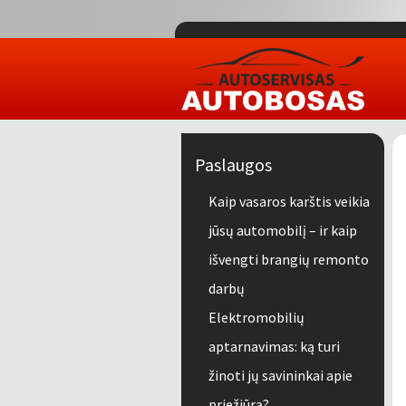
Paslaugos
Kaip vasaros karštis veikia
jūsų automobilį – ir kaip
išvengti brangių remonto
darbų
Elektromobilių
aptarnavimas: ką turi
žinoti jų savininkai apie
priežiūrą?