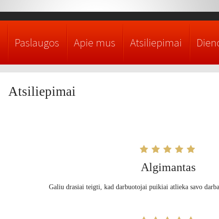
Paslaugos
Apie mus
Atsiliepimai
Dieno
Atsiliepimai
Algimantas
Galiu drasiai teigti, kad darbuotojai puikiai atlieka savo darb