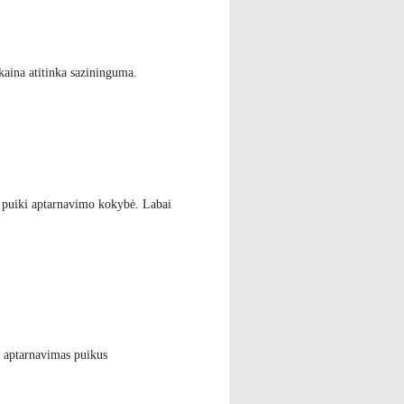
kaina atitinka sazininguma.
 puiki aptarnavimo kokybė. Labai
, aptarnavimas puikus