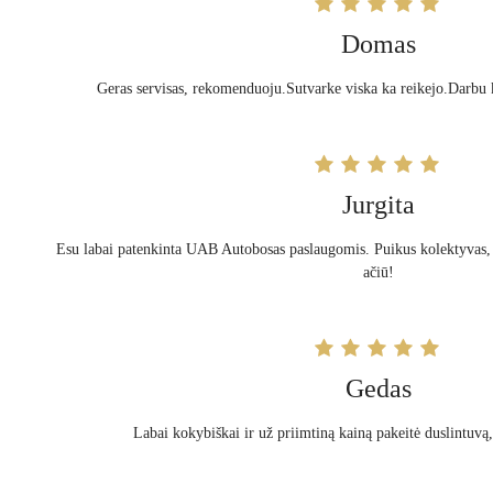
Domas
Geras servisas, rekomenduoju.Sutvarke viska ka reikejo.Darbu 
Jurgita
Esu labai patenkinta UAB Autobosas paslaugomis. Puikus kolektyvas,
ačiū!
Gedas
Labai kokybiškai ir už priimtiną kainą pakeitė duslintuvą