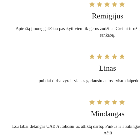
Remigijus
Apie šią įmonę galėčiau pasakyti vien tik gerus žodžius. Greitai ir už 
sankabą.
Linas
puikiai dirba vyrai. vienas geriausiu autoservisu klaipedoj
Mindaugas
Esu labai dėkingas UAB Autobosui už atliktą darbą. Puikus ir atsakinga
Ačiū