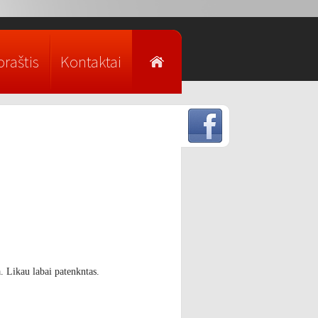
raštis
Kontaktai
a. Likau labai patenkntas.