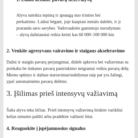
Alyva suteikia tepimą ir apsaugą nuo trinties bei
perkaitimo. Laikui bėgant, joje kaupiasi metalo dalelės, ir ji
praranda savo savybes. Vadovaukitės gamintojo nurodymais
– alyvą dažniausiai reikia keisti kas 60 000–100 000 km.
2. Venkite agresyvaus vairavimo ir staigaus akseleravimo
Dažni ir staigūs pavarų perjungimai, didelė apkrova bei važiavimas su
priekaba be tinkamo pavarų pasirinkimo neigiamai veikia pavarų dėžę.
Miesto spūstys ir dažnas startavimas/stabdymas taip pat yra žalingi,
ypač automatinėms pavarų dėžėms.
3. Įšilimas prieš intensyvų važiavimą
Šalta alyva teka lėčiau. Prieš intensyvų važiavimą leiskite varikliui
kelias minutes pašilti arba pradėkite važiuoti lėtai.
4. Reaguokite į įspėjamuosius signalus