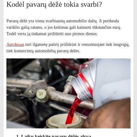
Kodėl pavarų dėžė tokia svarbi?
Pavarų dėžė yra viena svarbiausių automobilio dalių. Ji perduoda
variklio galią ratams, o jos keitimas gali kainuoti tūkstančius eurų.
Todėl verta ją tinkamai prižiūrėti nuo pirmos dienos.
Autobosas
turi ilgametę patirtį prižiūrint ir remontuojant tiek lengvųjų,
tiek komercinių automobilių pavarų dėžes.
1. Laiku keiskite pavarų dėžės alyvą